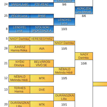
Lina Melodi
24
VARGA Judit
PTE-PEAC
9/6
KONCZEK
Lina Melodi
25
PÉCSI Luca
BHSE
8/6
LENGYEL
Luca
LENGYEL
SZOLNOKI
8
10/3
Luca
SPORTISKOLA
5
NAGY Darinka
VERESEGYHÁZ
NAGY Darinka
JUHÁSZ
28
AVA
10/5
Hanna Réka
NAGY
Darinka
NYÉKI
BELVÁROSI
21
10/8
Orsolya
VÍVÓ SE
NÉBALD
Melinda Hédi
NÉBALD
12
MTK
10/5
Melinda Hédi
TERHES
13
DVE
Hanna
DURÁNSZKAI
Lilla
DURÁNSZKAI
20
MTK
10/1
Lilla