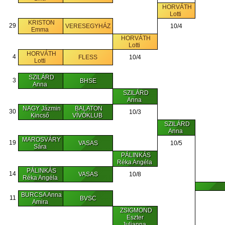
HORVÁTH
Lotti
KRISTON
29
VERESEGYHÁZ
10/4
Emma
HORVÁTH
Lotti
HORVÁTH
4
FLESS
10/4
Lotti
SZILÁRD
3
BHSE
Anna
SZILÁRD
Anna
NAGY Jázmin
BALATON
30
10/3
Kincső
VÍVÓKLUB
SZILÁRD
Anna
MAROSVÁRY
19
VASAS
10/5
Sára
PÁLINKÁS
Réka Angéla
PÁLINKÁS
14
VASAS
10/8
Réka Angéla
BURCSA Anna
11
BVSC
Amira
ZSIGMOND
Eszter
Julianna