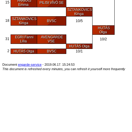
FARKAS
15
PILISI VÍVÓ SE
Emma
SZTANKOVICS
Kinga
SZTANKOVICS
18
BVSC
10/5
Kinga
HUTÁS
Olga
EGRI Fanni
AVENGARDE
31
10/2
Lilla
VSE
HUTÁS Olga
2
HUTÁS Olga
BVSC
10/1
Document
engarde-service
- 2019.06.17. 15:24:53
This document is refreshed every minutes, you can refresh it yourself more frequently