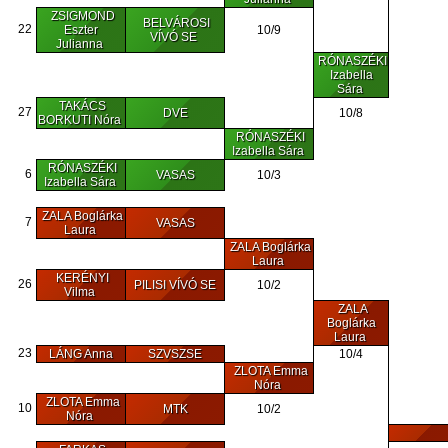
ZSIGMOND
BELVÁROSI
22
Eszter
10/9
VÍVÓ SE
Julianna
RÓNASZÉKI
Izabella
Sára
TAKÁCS
27
DVE
10/8
BORKUTI Nóra
RÓNASZÉKI
Izabella Sára
RÓNASZÉKI
6
VASAS
10/3
Izabella Sára
ZALA Boglárka
7
VASAS
Laura
ZALA Boglárka
Laura
KERÉNYI
26
PILISI VÍVÓ SE
10/2
Vilma
ZALA
Boglárka
Laura
23
LÁNG Anna
SZVSZSE
10/4
ZLOTA Emma
Nóra
ZLOTA Emma
10
MTK
10/2
Nóra