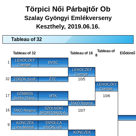
Törpici Női Párbajtőr Ob
Szalay Gyöngyi Emlékverseny
Keszthely, 2019.06.16.
Tableau of 32
Tableau of
Tableau of 32
Tableau of 16
Elődöntő
8
LEHOCZKY
1
BVSC
Csenge
LEHOCZKY
Csenge
32
TÖRÖK Szofi
ÉTC
10/5
LEHOCZKY
Csenge
GÖMBÖS
17
MTK
10/6
Szófia Diána
TAKÓ Regina
SZOLNOKI
16
TAKÓ Regina
10/7
SPORTISKOLA
KONCZEK
TAPOLCA
9
Lina Melodi
VÍVÓKLUB
KONCZEK