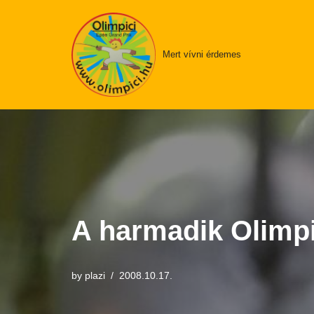
Skip
Mert vívni érdemes
to
content
A harmadik Olimpi
by
plazi
2008.10.17.