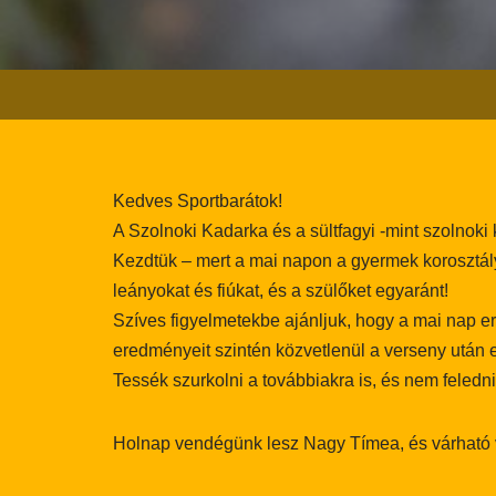
Kedves Sportbarátok!
A Szolnoki Kadarka és a sültfagyi -mint szolnok
Kezdtük – mert a mai napon a gyermek korosztály 
leányokat és fiúkat, és a szülőket egyaránt!
Szíves figyelmetekbe ajánljuk, hogy a mai nap e
eredményeit szintén közvetlenül a verseny után 
Tessék szurkolni a továbbiakra is, és nem feledni
Holnap vendégünk lesz Nagy Tímea, és várható 