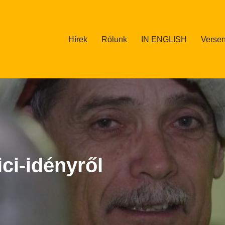
Hírek
Rólunk
IN ENGLISH
Versen
ci-idényről