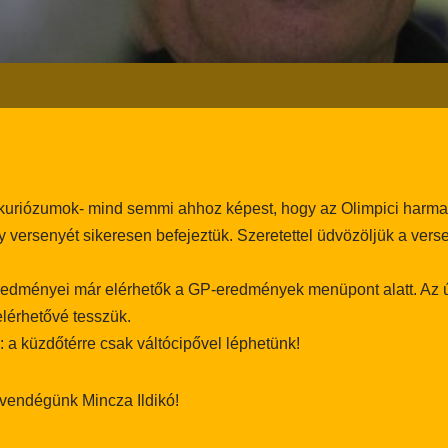
i kuriózumok- mind semmi ahhoz képest, hogy az Olimpici harm
versenyét sikeresen befejeztük. Szeretettel üdvözöljük a verse
redményei már elérhetők a GP-eredmények menüpont alatt. Az ú
elérhetővé tesszük.
: a küzdőtérre csak váltócipővel léphetünk!
vendégünk Mincza Ildikó!