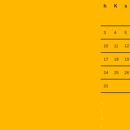
h
K
s
3
4
5
10
11
12
17
18
19
24
25
26
31
«
j
ú
l