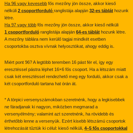
Ha 96 vagy kevesebb
fős mezőny jön össze, akkor kieső
nélküli
2 csoportforduló
ranglistája alapján
32-es táblát
hozunk
létre.
Ha 97 vagy több
fős mezőny jön össze, akkor kieső nélküli
1 csoportforduló
ranglistája alapján
64-es táblát
hozunk létre.
A mezőny táblára nem kerülő tagjai mindkét esetben
csoportokba osztva vívnak helyosztókat, ahogy eddig is.
Miért pont 96? A legtöbb teremben 16 pást fér el, így egy
eresztéssel pástra léphet 16×6 fős csoport. Ha a létszám miatt
csak két eresztéssel rendezhető meg egy forduló, akkor csak a
két csoportforduló tartana hat órán át.
* A törpici versenyszámokban szeretnénk, hogy a legkisebbek
ne fáradjanak ki nagyon, miközben megmarad a
versenyélmény; valamint azt szeretnénk, ha rövidebb és
érthetőbb lenne a versenyük. Ezért kisebb létszámú csoportok
létrehozását tűztük ki célul: kieső nélküli,
4–5 fős csoportokkal