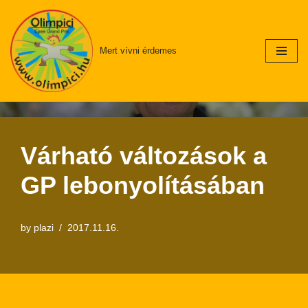
Skip
Mert vívni érdemes
to
content
Várható változások a
GP lebonyolításában
by
plazi
2017.11.16.