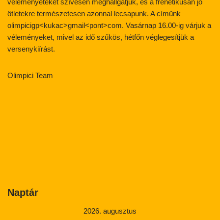
véleményeteket szívesen meghallgatjuk, és a frenetikusan jó
ötletekre természetesen azonnal lecsapunk. A címünk
olimpicigp<kukac>gmail<pont>com. Vasárnap 16.00-ig várjuk a
véleményeket, mivel az idő szűkös, hétfőn véglegesítjük a
versenykiírást.
Olimpici Team
Naptár
2026. augusztus