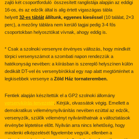
zajló két csoportforduló összesített ranglistája alapján az eddigi
16-os, és az edzők által is alig értett vigaszágas tábla
helyett
32-es táblát
állítunk, egyenes kieséssel
(10 találat, 2×3
perc), a mezőny táblára nem kerülő tagjai pedig 3-4 fős
csoportokban helyosztókat vívnak, ahogy eddig is.
* Csak a szolnoki versenyre érvényes változás, hogy mindkét
törpici versenyszámot a szombati napon rendezzük a
hatékonyság nevében: a kiírásban is szereplő helyszínen külön
dedikált DT-vel és versenybírókkal egy nap alatt megtörténhet a
legkisebbek versenye a
Zöld Ház tornateremben.
Fentiek alapján készítettük el a GP2 szolnoki állomány
versenykiírás-tervezetét
. Kérjük, olvassátok végig. Emellett a
demokratikus véleménynyilvánítás nevében ezúttal az edzők,
versenyzők, szülők véleményt nyilváníthatnak a változtatások
érvénybe léptetése előtt. Nyilván arra nincs lehetőség, hogy
mindenki elképzelését figyelembe vegyük, ellenben a