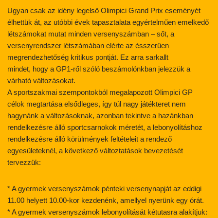
Ugyan csak az idény legelső Olimpici Grand Prix eseményét
élhettük át, az utóbbi évek tapasztalata egyértelműen emelkedő
létszámokat mutat minden versenyszámban – sőt, a
versenyrendszer létszámában elérte az ésszerűen
megrendezhetőség kritikus pontját. Ez arra sarkallt
mindet, hogy a GP1-ről szóló beszámolónkban jelezzük a
várható változásokat.
A sportszakmai szempontokból megalapozott Olimpici GP
célok megtartása elsődleges, így túl nagy játékteret nem
hagynánk a változásoknak, azonban tekintve a hazánkban
rendelkezésre álló sportcsarnokok méretét, a lebonyolításhoz
rendelkezésre álló körülmények feltételeit a rendező
egyesületeknél, a következő változtatások bevezetését
tervezzük:
* A gyermek versenyszámok pénteki versenynapját az eddigi
11.00 helyett 10.00-kor kezdenénk, amellyel nyerünk egy órát.
* A gyermek versenyszámok lebonyolítását kétutasra alakítjuk: