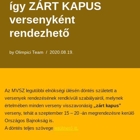
így ZÁRT KAPUS
versenyként
rendezhető
by
Olimpici Team
2020.08.19.
Az MVSZ legutóbbi elnökségi ülésén döntés született a
versenyek rendezésének rendkívüli szabályairól, melynek
értelmében minden verseny visszavonásig
„zárt kapus”
verseny, tehát a szeptember 15 – 20 -án megrendezésre kerülő
Országos Bajnokság is.
A döntés teljes szövege
letölthető itt.