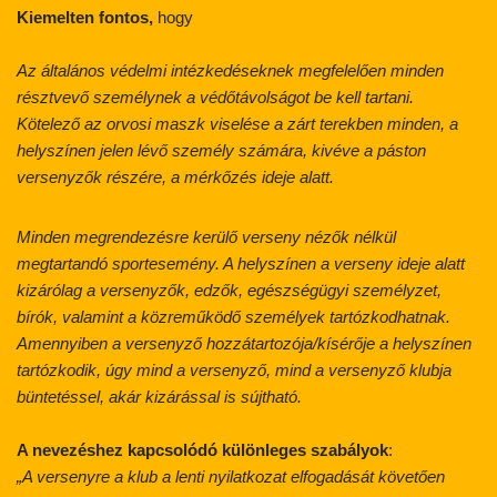
Kiemelten fontos,
hogy
Az általános védelmi intézkedéseknek megfelelően minden
résztvevő személynek a védőtávolságot be kell tartani.
Kötelező az orvosi maszk viselése a zárt terekben minden, a
helyszínen jelen lévő személy számára, kivéve a páston
versenyzők részére, a mérkőzés ideje alatt.
Minden megrendezésre kerülő verseny nézők nélkül
megtartandó sportesemény. A helyszínen a verseny ideje alatt
kizárólag a versenyzők, edzők, egészségügyi személyzet,
bírók, valamint a közreműködő személyek tartózkodhatnak.
Amennyiben a versenyző hozzátartozója/kísérője a helyszínen
tartózkodik, úgy mind a versenyző, mind a versenyző klubja
büntetéssel, akár kizárással is sújtható.
A nevezéshez kapcsolódó különleges szabályok
:
„A versenyre a klub a lenti nyilatkozat elfogadását követően