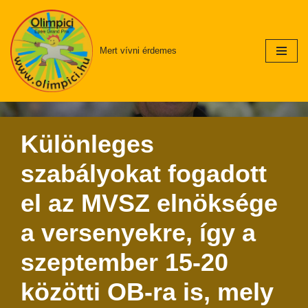
Skip
Mert vívni érdemes
to
content
Különleges
szabályokat fogadott
el az MVSZ elnöksége
a versenyekre, így a
szeptember 15-20
közötti OB-ra is, mely