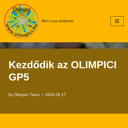
Skip
Mert vívni érdemes
to
content
Kezdődik az OLIMPICI
GP5
by
Olimpici Team
2024.05.17.