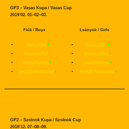
GP3 – Vasas Kupa / Vasas Cup
2019’02. 01–02–03.
Fiúk / Boys
Leányok / Girls
Törpici/Mini
•
Törpici/Mini
•
Gyermek/Kid
•
Gyermek/Kid
•
Újonc/Novices
•
Újonc/Novices
•
Serdülő/Adolescent
•
Serdülő/Adolescent
•
……
GP2 – Szolnok Kupa / Szolnok Cup
2018’12. 07–08–09.