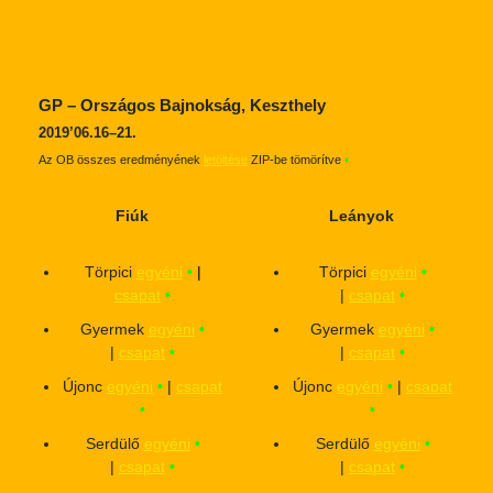
GP – Országos Bajnokság, Keszthely
2019’06.16–21.
Az OB összes eredményének
letöltése
ZIP-be tömörítve
•
Fiúk
Leányok
Törpici
egyéni
•
|
Törpici
egyéni
•
csapat
•
|
csapat
•
Gyermek
egyéni
•
Gyermek
egyéni
•
|
csapat
•
|
csapat
•
Újonc
egyéni
•
|
csapat
Újonc
egyéni
•
|
csapat
•
•
Serdülő
egyéni
•
Serdülő
egyéni
•
|
csapat
•
|
csapat
•