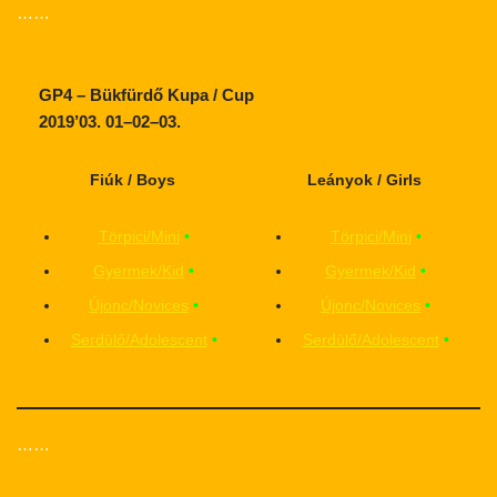
……
GP4 – Bükfürdő Kupa / Cup
2019’03. 01–02–03.
Fiúk / Boys
Leányok / Girls
Törpici/Mini
•
Törpici/Mini
•
Gyermek/Kid
•
Gyermek/Kid
•
Újonc/Novices
•
Újonc/Novices
•
Serdülő/Adolescent
•
Serdülő/Adolescent
•
……