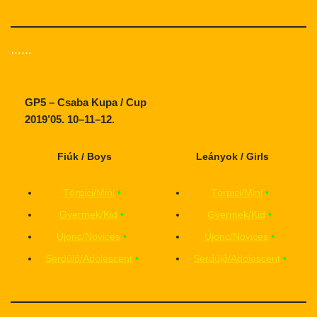
……
GP5 – Csaba Kupa / Cup
2019’05. 10–11–12.
Fiúk / Boys
Leányok / Girls
Törpici/Mini
•
Törpici/Mini
•
Gyermek/Kid
•
Gyermek/Kid
•
Újonc/Novices
•
Újonc/Novices
•
Serdülő/Adolescent
•
Serdülő/Adolescent
•