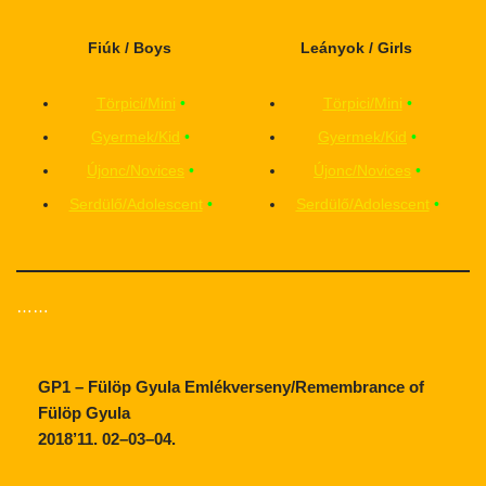
Fiúk / Boys
Leányok / Girls
Törpici/Mini
•
Törpici/Mini
•
Gyermek/Kid
•
Gyermek/Kid
•
Újonc/Novices
•
Újonc/Novices
•
Serdülő/Adolescent
•
Serdülő/Adolescent
•
……
GP1 – Fülöp Gyula Emlékverseny/Remembrance of
Fülöp Gyula
2018’11. 02–03–04.