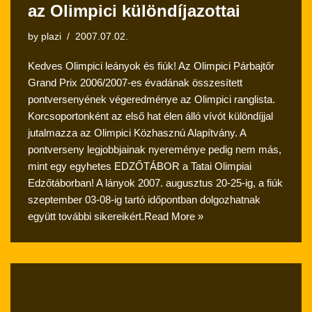
az Olimpici különdíjazottai
by
plazi
2007.07.02.
Kedves Olimpici leányok és fiúk! Az Olimpici Párbajtőr
Grand Prix 2006/2007-es évadának összesített
pontversenyének végeredménye az Olimpici ranglista.
Korcsoportonként az első hat élen álló vívót különdíjjal
jutalmazza az Olimpici Közhasznú Alapítvány. A
pontverseny legjobbjainak nyereménye pedig nem más,
mint egy egyhetes EDZŐTÁBOR a Tatai Olimpiai
Edzőtáborban! A lányok 2007. augusztus 20-25-ig, a fiúk
szeptember 03-08-ig tartó időpontban dolgozhatnak
együtt további sikereikért.
Read More »