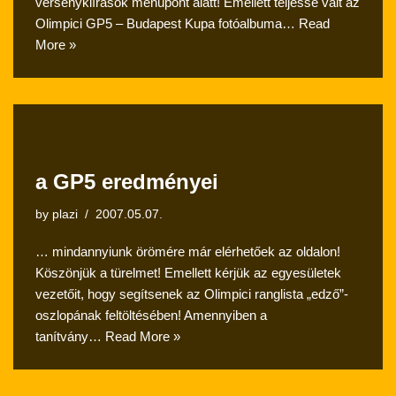
versenykiírások menüpont alatt! Emellett teljessé vált az
Olimpici GP5 – Budapest Kupa fotóalbuma…
Read
More »
a GP5 eredményei
by
plazi
2007.05.07.
… mindannyiunk örömére már elérhetőek az oldalon!
Köszönjük a türelmet! Emellett kérjük az egyesületek
vezetőit, hogy segítsenek az Olimpici ranglista „edző”-
oszlopának feltöltésében! Amennyiben a
tanítvány…
Read More »