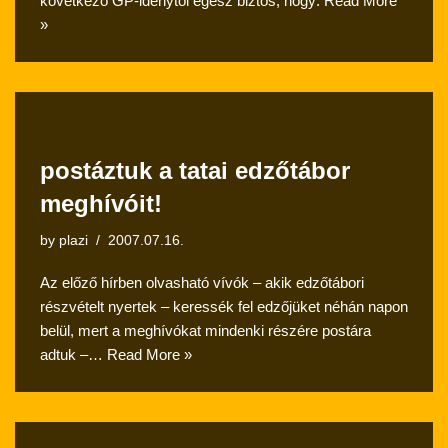
következő GP-idénytől egész biztos, hogy:
Read More
»
postáztuk a tatai edzőtábor
meghívóit!
by
plazi
2007.07.16.
Az előző hírben olvasható vívók – akik edzőtábori
részvételt nyertek – keressék fel edzőjüket néhán napon
belül, mert a meghívókat mindenki részére postára
adtuk –…
Read More »