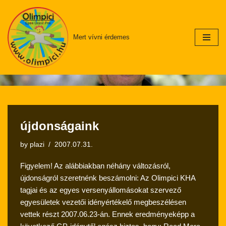
Skip
Mert vívni érdemes
to
content
újdonságaink
by
plazi
2007.07.31.
Figyelem! Az alábbiakban néhány változásról,
újdonságról szeretnénk beszámolni: Az Olimpici KHA
tagjai és az egyes versenyállomásokat szervező
egyesületek vezetői idényértékelő megbeszélésen
vettek részt 2007.06.23-án. Ennek eredményeképp a