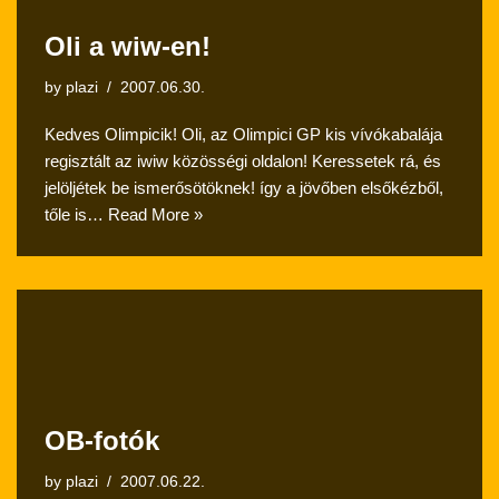
Oli a wiw-en!
by
plazi
2007.06.30.
Kedves Olimpicik! Oli, az Olimpici GP kis vívókabalája
regisztált az iwiw közösségi oldalon! Keressetek rá, és
jelöljétek be ismerősötöknek! így a jövőben elsőkézből,
tőle is…
Read More »
OB-fotók
by
plazi
2007.06.22.