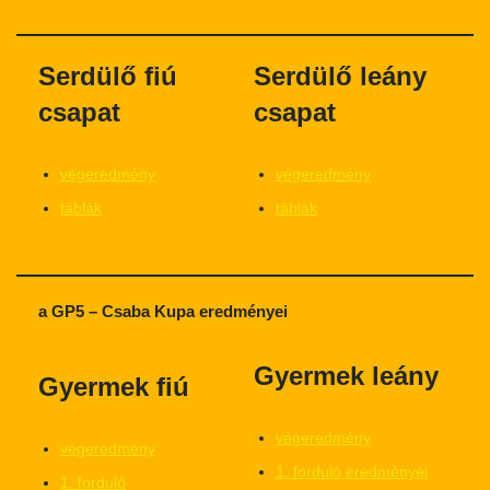
Serdülő fiú
Serdülő leány
csapat
csapat
végeredmény
végeredmény
táblák
táblák
a GP5 – Csaba Kupa eredményei
Gyermek leány
Gyermek fiú
végeredmény
végeredmény
1. forduló eredményei
1. forduló