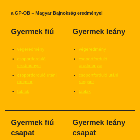
a GP-OB – Magyar Bajnokság eredményei
Gyermek fiú
Gyermek leány
végeredmény
végeredmény
csoportforduló
csoportforduló
eredményei
eredményei
csoportforduló utáni
csoportforduló utáni
rangsor
rangsor
táblák
táblák
Gyermek fiú
Gyermek leány
csapat
csapat